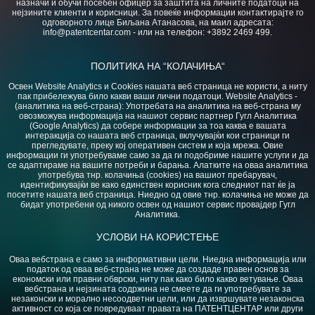
назначи и обучи посебен офицер за заштита на личните податоци на
нејзините клиенти и корисници. За повеќе информации контактирајте го
одговорното лице Биљана Атанасова, на маил адресата:
info@patentcentar.com - или на телефон: +3892 2469 499.
ПОЛИТИКА НА “КОЛАЧИЊА“
Освен Website Analytics и Cookies нашата веб страница не користи, а ниту
пак прибележува било какви ваши лични податоци.​ Website Analytics -
(аналитика на веб-страна): Употребата на аналитика на веб-страна му
овозможува информација на нашиот сервис партнер Гугл Аналитика
(Google Analytics) да собере информации за тоа каква е вашата
интеракција со нашата веб страница, вклучувајќи кои страници ги
прегледувате, преку кој оперативен систем и која мрежа. Овие
информации ги употребуваме само за да ги подобриме нашите услуги и да
се адаптираме на вашите потреби и барања. Алатките на оваа аналитика
употребува тнр. колачиња (cookies) на вашиот пребарувач,
идентификувајќи ве како единствен корисник кога следниот пат ќе ја
посетите нашата веб страница. Ниедно од овие тнр. колачиња не може да
бидат употребени од никого освен од нашиот сервис провајдер Гугл
Аналитика.
УСЛОВИ НА КОРИСТЕЊЕ
Оваа вебстрана е само за информативни цели. Ниедна информација или
податок од оваа веб-страна не може да создаде правен основ за
економски или правни обврски, ниту пак како било какво ветување. Оваа
вебстрана и нејзината содржина не смеете да ги употребувате за
незаконски и морално несоодветни цели, или да извршувате незаконска
активност со која се повредуваат правата на ПАТЕНТЦЕНТАР или други