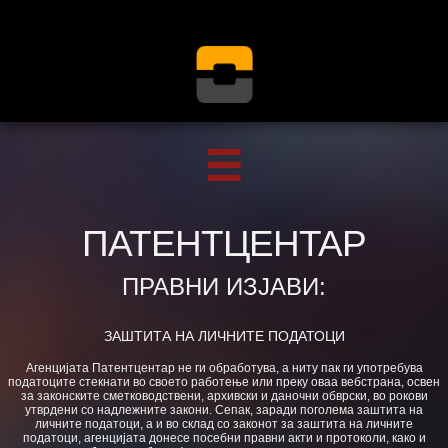

ПATEHTЦEHTAP
ПРАВНИ ИЗЈАВИ:
ЗАШТИТА НА ЛИЧНИТЕ ПОДАТОЦИ
Агенцијата Патентцентар не ги обработува, а ниту пак ги употребува
податоците стекнати во своето работење или преку оваа вебстрана, освен
за законските сметководствени, архивски и даночни обврски, во рокови
утврдени со надлежните закони. Сепак, заради поголема заштита на
личните податоци, а и во склад со законот за заштита на личните
податоци, агенцијата донесе посебни правни акти и протоколи, како и